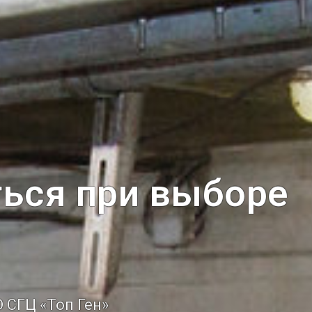
ться при выборе
 СГЦ «Топ Ген»