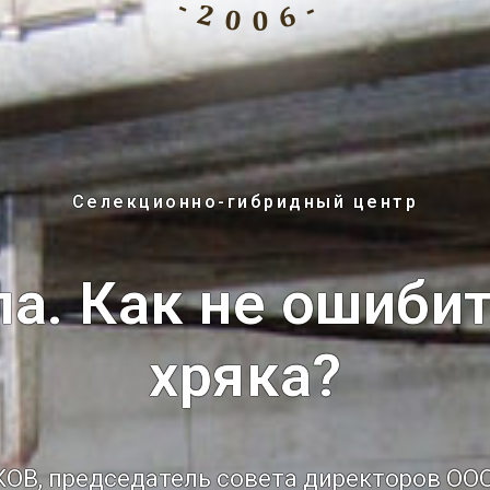
Селекционно-гибридный центр
ла. Как не ошиби
хряка?
В, председатель совета директоров ООО