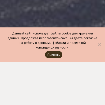
Данный сайт использует файлы cookie для хранения
данных. Продолжая использовать сайт, Вы даёте согласие
на работу с данными файлами и
политикой
конфиденциальности
.
Принять
СГЦ
»
Производство
»
Чемпионы по бонитировке
»
Чемпион по
бонитировке: ноябрь 2022
Показатель
Значение
Оценка ремонтного молодняка
Гнездо
1128