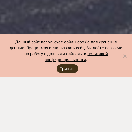
Данный сайт использует файлы cookie для хранения
данных. Продолжая использовать сайт, Вы даёте согласие
на работу с данными файлами и
политикой
конфиденциальности
.
Принять
СГЦ
»
Производство
»
Чемпионы по бонитировке
»
Чемпион по
бонитировке: март 2021
Показатель
Значение
Оценка ремонтного молодняка
Гнездо
1978