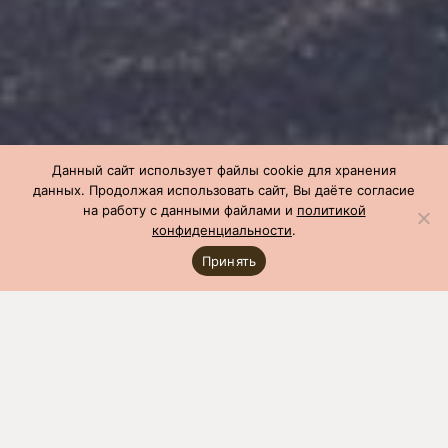
Данный сайт использует файлы cookie для хранения
данных. Продолжая использовать сайт, Вы даёте согласие
на работу с данными файлами и
политикой
конфиденциальности
.
Принять
СГЦ
»
Производство
»
Чемпионы по бонитировке
»
Чемпион по
бонитировке: май 2020
Показатель
Значение
Оценка ремонтного молодняка