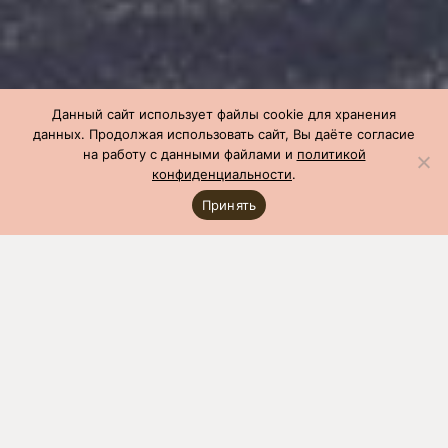
Данный сайт использует файлы cookie для хранения
данных. Продолжая использовать сайт, Вы даёте согласие
на работу с данными файлами и
политикой
конфиденциальности
.
Принять
СГЦ
»
Производство
»
Чемпионы по бонитировке
»
Чемпион по
бонитировке: июль 2024
Показатель
Значение
Оценка ремонтного молодняка
Гнездо
297