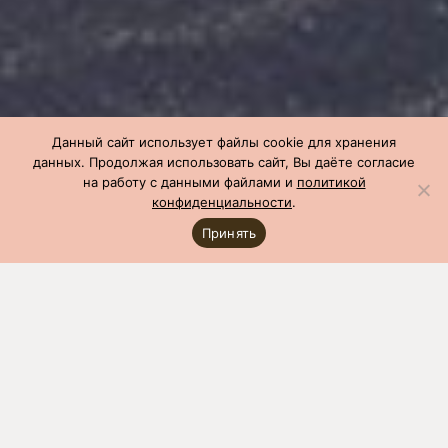
Данный сайт использует файлы cookie для хранения
данных. Продолжая использовать сайт, Вы даёте согласие
на работу с данными файлами и
политикой
конфиденциальности
.
Принять
СГЦ
»
Производство
»
Чемпионы по бонитировке
»
Чемпион по
бонитировке: февраль 2023
Показатель
Значение
Оценка ремонтного молодняка
Гнездо
500