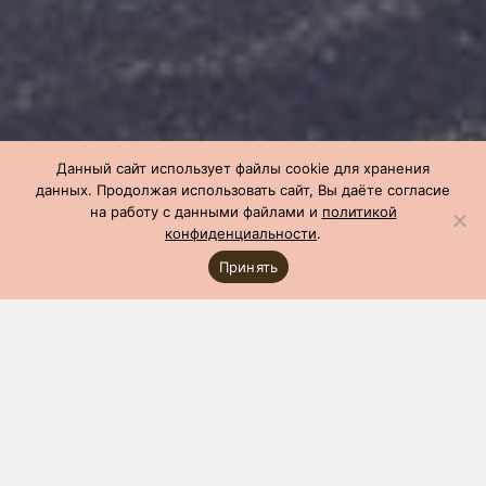
Данный сайт использует файлы cookie для хранения
данных. Продолжая использовать сайт, Вы даёте согласие
на работу с данными файлами и
политикой
конфиденциальности
.
Принять
СГЦ
»
Производство
»
Показатели по опоросу
»
Показатели по
опоросу на август 2022
% опроса от 1-го
и повторного
осеменения
Альфа
СГЦ-1
СГЦ-6