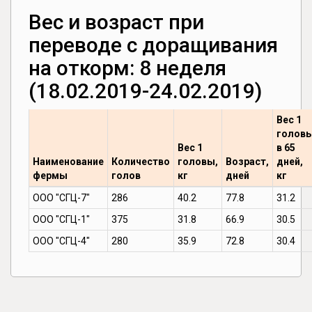
Вес и возраст при
переводе с доращивания
на откорм: 8 неделя
(18.02.2019-24.02.2019)
Вес 1
голов
Вес 1
в 65
Наименование
Количество
головы,
Возраст,
дней,
фермы
голов
кг
дней
кг
ООО "СГЦ-7"
286
40.2
77.8
31.2
ООО "СГЦ-1"
375
31.8
66.9
30.5
ООО "СГЦ-4"
280
35.9
72.8
30.4