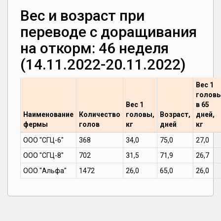
Вес и возраст при
переводе с доращивания
на откорм: 46 неделя
(14.11.2022-20.11.2022)
Вес 1
голов
Вес 1
в 65
Наименование
Количество
головы,
Возраст,
дней,
фермы
голов
кг
дней
кг
ООО "СГЦ-6"
368
34,0
75,0
27,0
ООО "СГЦ-8"
702
31,5
71,9
26,7
ООО "Альфа"
1472
26,0
65,0
26,0