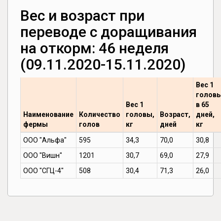
Вес и возраст при
переводе с доращивания
на откорм: 46 неделя
(09.11.2020-15.11.2020)
Вес 1
голов
Вес 1
в 65
Наименование
Количество
головы,
Возраст,
дней,
фермы
голов
кг
дней
кг
ООО "Альфа"
595
34,3
70,0
30,8
ООО "Вишн"
1201
30,7
69,0
27,9
ООО "СГЦ-4"
508
30,4
71,3
26,0