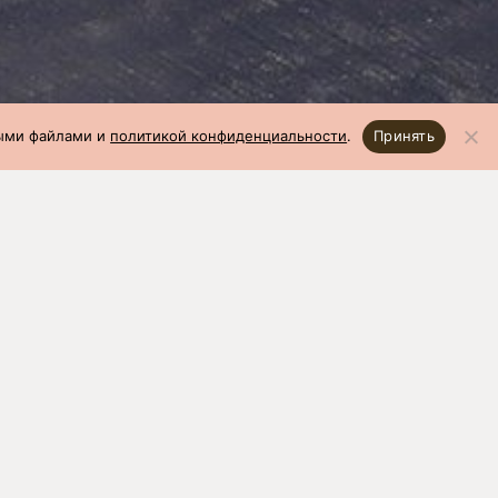
ными файлами и
политикой конфиденциальности
.
Принять
10.2024)
откорм: 41
ей,
Вес 1 головы в 70 дней,
кг