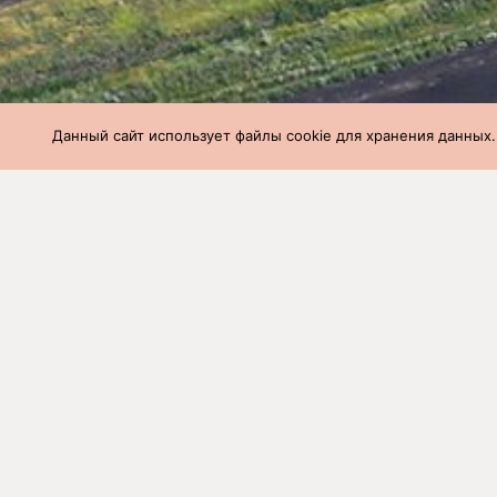
Данный сайт использует файлы cookie для хранения данных.
СГЦ
»
Производство
»
Вес и возраст 
Вес и возраст 
неделя (07.10.2
Наименование
Количе
фермы
голов