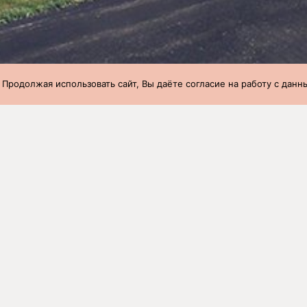
 Продолжая использовать сайт, Вы даёте согласие на работу с дан
при переводе с доращивания на откорм
»
41 неделя (07.10.2024-13.
при переводе с доращивания на 
024-13.10.2024)
ство
Вес 1 головы,
Возраст,
Вес 1 головы в 65 дн
кг
дней
кг