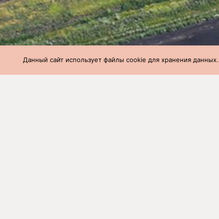
Данный сайт использует файлы cookie для хранения данных.
СГЦ
»
Производство
»
Вес и возраст 
Вес и возраст 
неделя (12.08.2
Наименование
Количе
фермы
голов