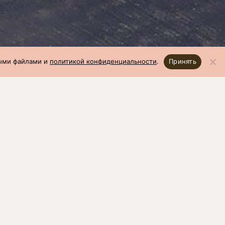
ными файлами и
политикой конфиденциальности
.
Принять
08.2019)
откорм: 33
ей,
Вес 1 головы в 70 дней,
кг