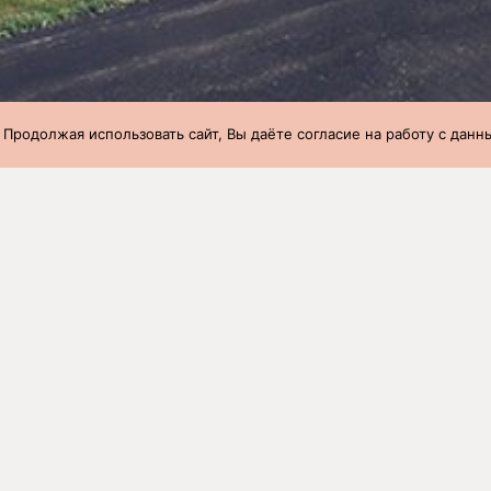
 Продолжая использовать сайт, Вы даёте согласие на работу с дан
при переводе с доращивания на откорм
»
33 неделя (12.08.2019-18.
при переводе с доращивания на 
019-18.08.2019)
ство
Вес 1 головы,
Возраст,
Вес 1 головы в 65 дн
кг
дней
кг