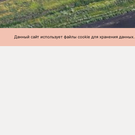
Данный сайт использует файлы cookie для хранения данных.
СГЦ
»
Производство
»
Вес и возраст 
Вес и возраст 
неделя (05.06.2
Наименование
Количе
фермы
голов