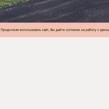
 Продолжая использовать сайт, Вы даёте согласие на работу с дан
при переводе с доращивания на откорм
»
23 неделя (05.06.2023-11.
при переводе с доращивания на 
023-11.06.2023)
ство
Вес 1 головы,
Возраст,
Вес 1 головы в 65 дн
кг
дней
кг