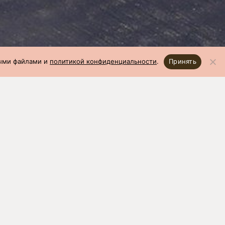
ными файлами и
политикой конфиденциальности
.
Принять
06.2023)
откорм: 23
ей,
Вес 1 головы в 70 дней,
кг