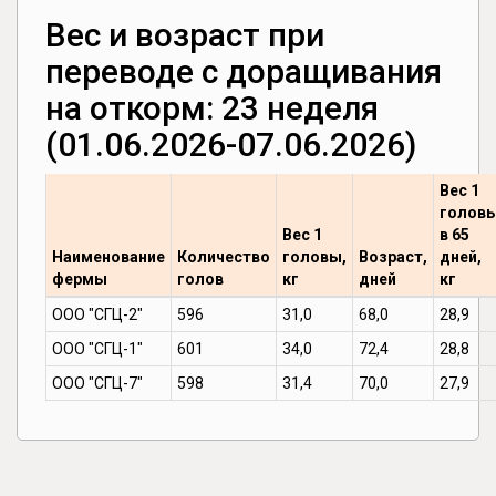
Вес и возраст при
переводе с доращивания
на откорм: 23 неделя
(01.06.2026-07.06.2026)
Вес 1
голов
Вес 1
в 65
Наименование
Количество
головы,
Возраст,
дней,
фермы
голов
кг
дней
кг
ООО "СГЦ-2"
596
31,0
68,0
28,9
ООО "СГЦ-1"
601
34,0
72,4
28,8
ООО "СГЦ-7"
598
31,4
70,0
27,9