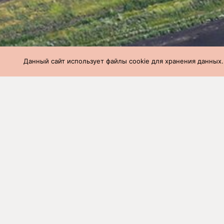
Данный сайт использует файлы cookie для хранения данных.
СГЦ
»
Производство
»
Вес и возраст 
Вес и возраст 
неделя (09.05.2
Наименование
Количе
фермы
голов