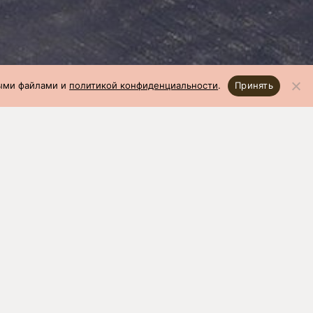
ными файлами и
политикой конфиденциальности
.
Принять
05.2022)
откорм: 19
ей,
Вес 1 головы в 70 дней,
кг