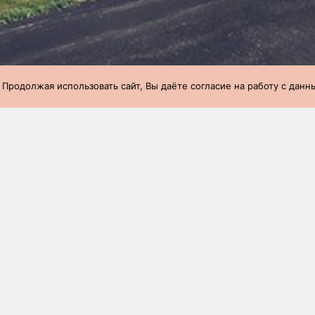
 Продолжая использовать сайт, Вы даёте согласие на работу с дан
при переводе с доращивания на откорм
»
19 неделя (09.05.2022-15.
при переводе с доращивания на 
022-15.05.2022)
ство
Вес 1 головы,
Возраст,
Вес 1 головы в 65 дн
кг
дней
кг