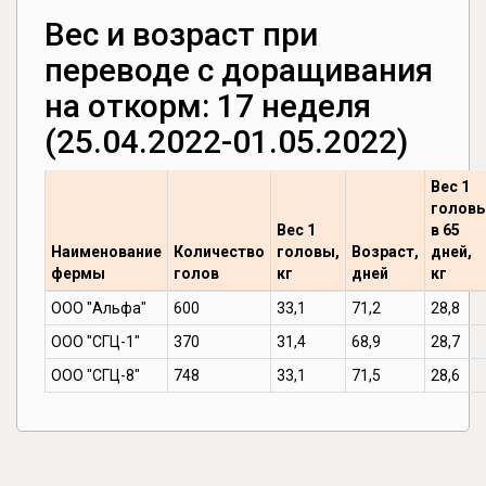
Вес и возраст при
переводе с доращивания
на откорм: 17 неделя
(25.04.2022-01.05.2022)
Вес 1
голов
Вес 1
в 65
Наименование
Количество
головы,
Возраст,
дней,
фермы
голов
кг
дней
кг
ООО "Альфа"
600
33,1
71,2
28,8
ООО "СГЦ-1"
370
31,4
68,9
28,7
ООО "СГЦ-8"
748
33,1
71,5
28,6