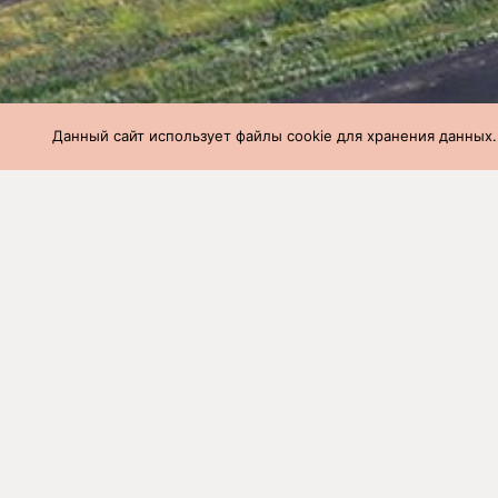
Данный сайт использует файлы cookie для хранения данных.
СГЦ
»
Производство
»
Вес и возраст 
Вес и возраст 
неделя (28.02.2
Наименование
Количе
фермы
голов