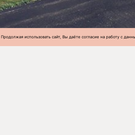
 Продолжая использовать сайт, Вы даёте согласие на работу с дан
при переводе с доращивания на откорм
»
09 неделя (28.02.2022-06.
при переводе с доращивания на 
022-06.03.2022)
ство
Вес 1 головы,
Возраст,
Вес 1 головы в 65 дн
кг
дней
кг