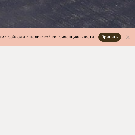
ными файлами и
политикой конфиденциальности
.
Принять
03.2022)
откорм: 09
ей,
Вес 1 головы в 70 дней,
кг