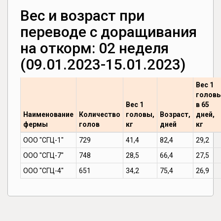
Вес и возраст при
переводе с доращивания
на откорм: 02 неделя
(09.01.2023-15.01.2023)
Вес 1
голов
Вес 1
в 65
Наименование
Количество
головы,
Возраст,
дней,
фермы
голов
кг
дней
кг
ООО "СГЦ-1"
729
41,4
82,4
29,2
ООО "СГЦ-7"
748
28,5
66,4
27,5
ООО "СГЦ-4"
651
34,2
75,4
26,9