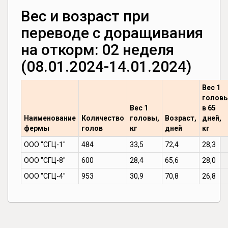
Вес и возраст при
переводе с доращивания
на откорм: 02 неделя
(08.01.2024-14.01.2024)
Вес 1
голов
Вес 1
в 65
Наименование
Количество
головы,
Возраст,
дней,
фермы
голов
кг
дней
кг
ООО "СГЦ-1"
484
33,5
72,4
28,3
ООО "СГЦ-8"
600
28,4
65,6
28,0
ООО "СГЦ-4"
953
30,9
70,8
26,8