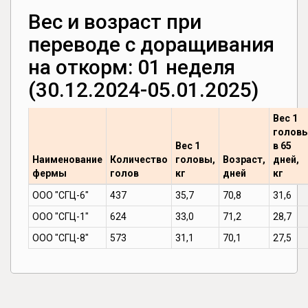
Вес и возраст при
переводе с доращивания
на откорм: 01 неделя
(30.12.2024-05.01.2025)
Вес 1
голов
Вес 1
в 65
Наименование
Количество
головы,
Возраст,
дней,
фермы
голов
кг
дней
кг
ООО "СГЦ-6"
437
35,7
70,8
31,6
ООО "СГЦ-1"
624
33,0
71,2
28,7
ООО "СГЦ-8"
573
31,1
70,1
27,5