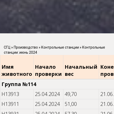
СГЦ
»
Производство
»
Контрольные станции
»
Контрольные
станции: июнь 2024
Имя
Начало
Начальный
Кон
животного
проверки
вес
пров
Группа №114
H13913
25.04.2024
49,70
21.06
H13911
25.04.2024
51,00
21.06
H13931
25.04.2024
57,30
21.06