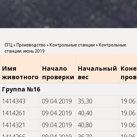
СГЦ
»
Производство
»
Контрольные станции
»
Контрольные
станции: июнь 2019
Имя
Начало
Начальный
Кон
животного
проверки
вес
пров
Группа №16
1414343
09.04.2019
35,30
19.06
1414261
09.04.2019
40,40
19.06
1414321
09.04.2019
40,80
19.06
1414265
09.04.2019
36,70
19.06