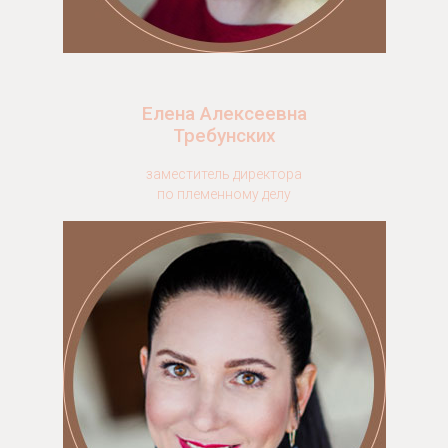
Елена Алексеевна
Требунских
заместитель директора
по племенному делу