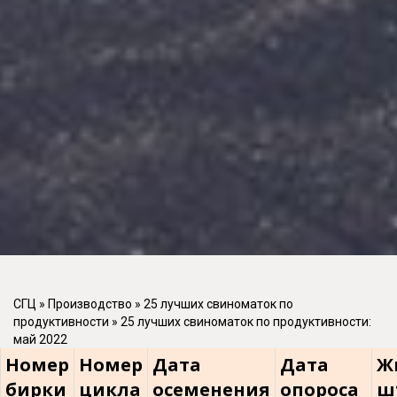
СГЦ
»
Производство
»
25 лучших свиноматок по
продуктивности
»
25 лучших свиноматок по продуктивности:
май 2022
Номер
Номер
Дата
Дата
Ж
бирки
цикла
осеменения
опороса
ш