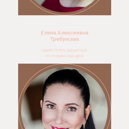
Елена Алексеевна
Требунских
заместитель директора
по племенному делу