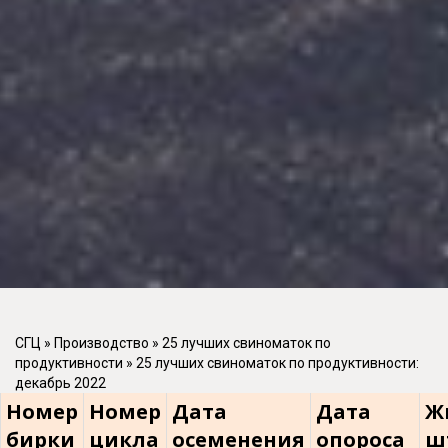
СГЦ
»
Производство
»
25 лучших свиноматок по
продуктивности
»
25 лучших свиноматок по продуктивности:
декабрь 2022
Номер
Номер
Дата
Дата
Ж
бирки
цикла
осеменения
опороса
ш