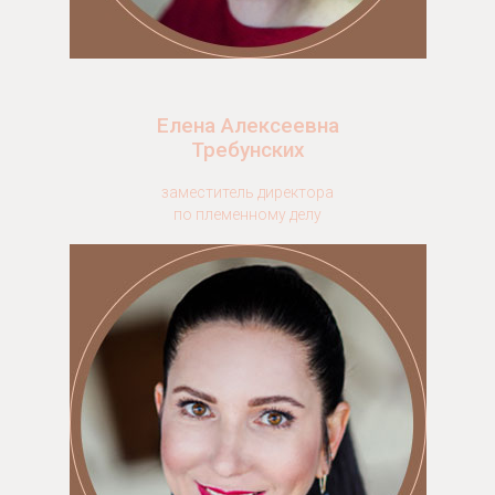
Елена Алексеевна
Требунских
заместитель директора
по племенному делу