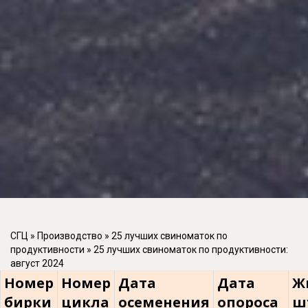
СГЦ
»
Производство
»
25 лучших свиноматок по
продуктивности
»
25 лучших свиноматок по продуктивности:
август 2024
Номер
Номер
Дата
Дата
Ж
бирки
цикла
осеменения
опороса
ш